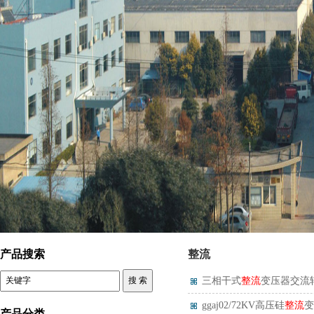
控制变压器
产品搜索
整流
三相干式
整流
变压器交流
ggaj02/72KV高压硅
整流
变
产品分类